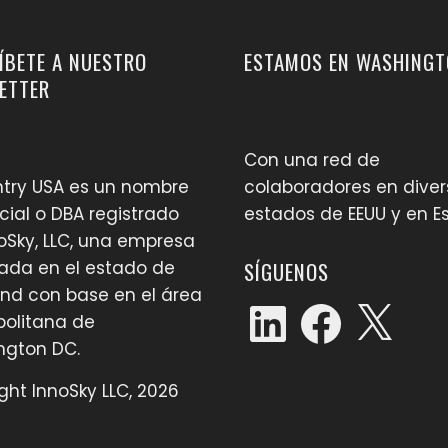
ÍBETE A NUESTRO
ESTAMOS EN WASHINGT
ETTER
Con una red de
try USA es un nombre
colaboradores en diver
ial o DBA registrado
estados de EEUU y en 
oSky, LLC, una empresa
rada en el estado de
SÍGUENOS
nd con base en el área
LinkedIn
Facebook
X
olitana de
ngton DC.
ght InnoSky LLC, 2026