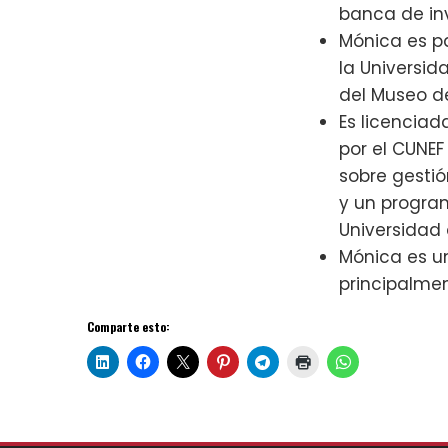
banca de in
Mónica es pa
la Universi
del Museo de
Es licenciad
por el CUNEF
sobre gestió
y un progra
Universidad 
Mónica es un
principalmen
Comparte esto: