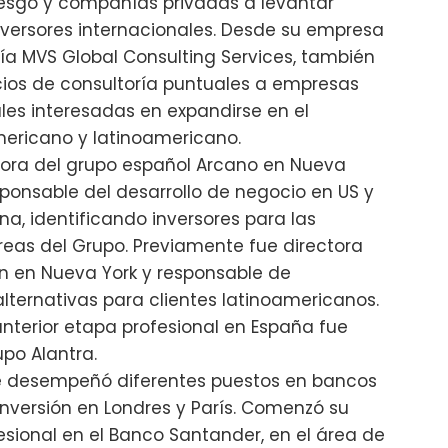
iesgo y compañías privadas a levantar
nversores internacionales. Desde su empresa
ía MVS Global Consulting Services, también
cios de consultoría puntuales a empresas
les interesadas en expandirse en el
ricano y latinoamericano.
ora del grupo español Arcano en Nueva
sponsable del desarrollo de negocio en US y
na, identificando inversores para las
reas del Grupo. Previamente fue directora
n en Nueva York y responsable de
alternativas para clientes latinoamericanos.
nterior etapa profesional en España fue
upo Alantra.
 desempeñó diferentes puestos en bancos
inversión en Londres y París. Comenzó su
esional en el Banco Santander, en el área de