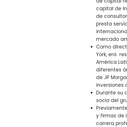
de capital r
capital de i
de consultor
presta servi
internaciona
mercado ame
Como direct
York, era re
América Lati
diferentes á
de JP Morga
inversiones 
Durante su a
socia del gr
Previamente
y firmas de 
carrera prof