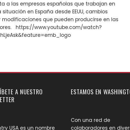
ta a las empresas españolas que trabajan en
la situación en España desde EEUU, cambios
 y modificaciones que pueden producirse en las
valores. https://www.youtube.com/watch?
hLjeAsk&feature=emb_logo
ÍBETE A NUESTRO
ESTAMOS EN WASHINGT
ETTER
Con una red de
try USA es un nombre
colaboradores en diver