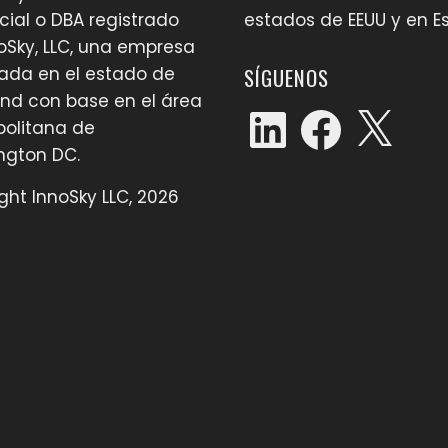
ial o DBA registrado
estados de EEUU y en 
oSky, LLC, una empresa
rada en el estado de
SÍGUENOS
nd con base en el área
LinkedIn
Facebook
X
olitana de
ngton DC.
ght InnoSky LLC, 2026