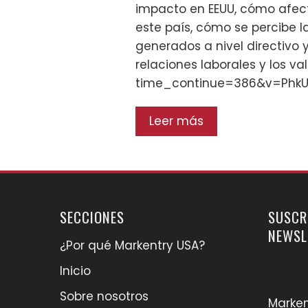
impacto en EEUU, cómo afec
este país, cómo se percibe 
generados a nivel directivo
relaciones laborales y los 
time_continue=386&v=PhkU
Leer más
SECCIONES
SUSCR
NEWSL
¿Por qué Markentry USA?
Inicio
Sobre nosotros
Marken