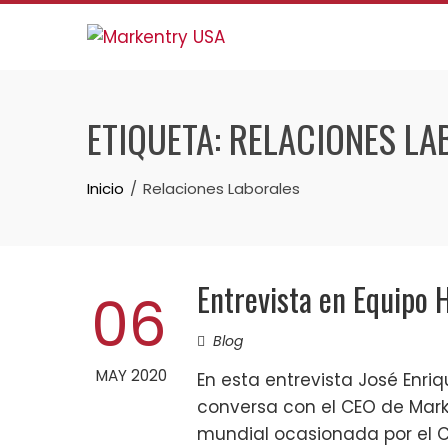
Skip
to
content
ETIQUETA:
RELACIONES LA
Inicio
Relaciones Laborales
Entrevista en Equipo
06
Blog
MAY 2020
En esta entrevista José Enri
conversa con el CEO de Marke
mundial ocasionada por el